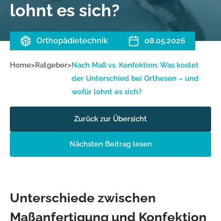
lohnt es sich?
Orthopädietechnik
08.05.2026
Home
>
Ratgeber
>
Nach Maß vs. Konfektion: Was kostet
der Unterschied bei Orthesen – und
wofür lohnt es sich?
Zurück zur Übersicht
Nächsten Beitrag lesen
Unterschiede zwischen
Maßanfertigung und Konfektion