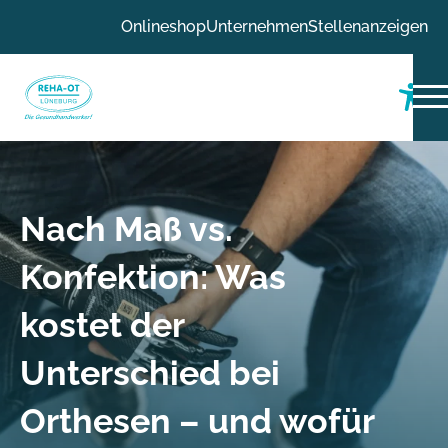
Zum Inhalt
Onlineshop
Unternehmen
Stellenanzeigen
Zur Navigation
Zum Fußbereich
Nach Maß vs.
Konfektion: Was
kostet der
Unterschied bei
Orthesen – und wofür