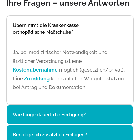
Ihre Fragen – unsere Antworten
Übernimmt die Krankenkasse
orthopädische Maßschuhe?
Ja, bei medizinischer Notwendigkeit und
ärztlicher Verordnung ist eine
Kostenübernahme
möglich (gesetzlich/privat).
Eine
Zuzahlung
kann anfallen. Wir unterstützen
bei Antrag und Dokumentation.
Wie lange dauert die Fertigung?
Nach Vermessung und Leistenbau planen wir die
Benötige ich zusätzlich Einlagen?