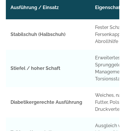
Ausführung / Einsatz
Eigenschaften
Fester Schaft, de
Stabilschuh (Halbschuh)
Fersenkappe, ind
Abrollhilfe
Erweitertes
Sprunggelenk-
Stiefel / hoher Schaft
Management,
Torsionsstabilitä
Weiches, nahta
Diabetikergerechte Ausführung
Futter, Polsterbe
Druckverteilung
Ausgleich von