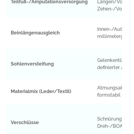
Teilfuß-/Amputationsversorgung
Längen/Volume
Zehen-/Vorfuss
Innen-/Außenau
Beinlängenausgleich
millimetergena
Gelenkentlastun
Sohlenversteifung
definierter Abro
Atmungsaktiv, r
Materialmix (Leder/Textil)
formstabil
Schnürung, Klett
Verschlüsse
Dreh-/BOA-Sys