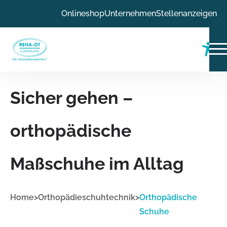
Zum Inhalt
Onlineshop
Unternehmen
Stellenanzeigen
Zur Navigation
Zum Fußbereich
Sicher gehen –
orthopädische
Maßschuhe im Alltag
Home
>
Orthopädieschuhtechnik
>
Orthopädische
Schuhe