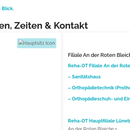
 Blick.
en, Zeiten & Kontakt
Filiale An der Roten Blei
Reha-OT Filiale An der Rot
–
Sanitätshaus
–
Orthopädietechnik
(
Proth
–
Orthopädieschuh- und Ei
Reha-OT Hauptfiliale Lüne
An der Roten Bleiche 1