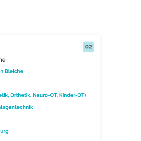
02
che
en Bleiche
etik, Orthetik, Neuro-OT, Kinder-OT)
nlagentechnik
burg