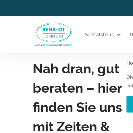
Sanitätshaus
R
H
Nah dran, gut
Ob
beraten – hier
he
finden Sie uns
mit Zeiten &