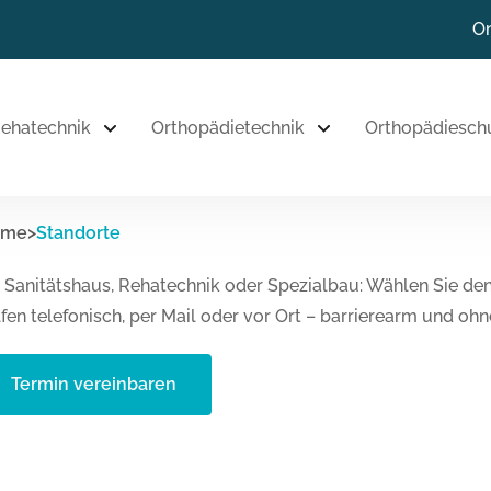
Zum Inhalt
On
Zur Navigation
ehatechnik
Orthopädietechnik
Orthopädiesch
Zum Fußbereich
ome
>
Standorte
 Sanitätshaus, Rehatechnik oder Spezialbau: Wählen Sie den
lfen telefonisch, per Mail oder vor Ort – barrierearm und o
Termin vereinbaren