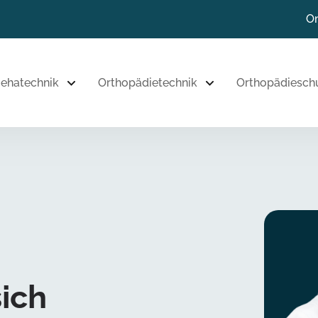
Zum Inhalt
On
Zur Navigation
ehatechnik
Orthopädietechnik
Orthopädiesch
Zum Fußbereich
ich