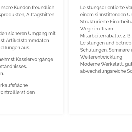
unsere Kunden freundlich
Leistungsorientierte Ve
produkten, Alltagshilfen
einem sinnstiftenden U
Strukturierte Einarbei
Wege im Team
 den sicheren Umgang mit
Mitarbeiterrabatte, z.
gst Artikelstammdaten
Leistungen und betrieb
ellungen aus.
Schulungen, Seminare u
Weiterentwicklung
rnehmst Kassiervorgänge
Moderne Werkstatt, gut
ständnisses,
abwechslungsreiche S
n.
erkaufsfläche
ontrollierst den