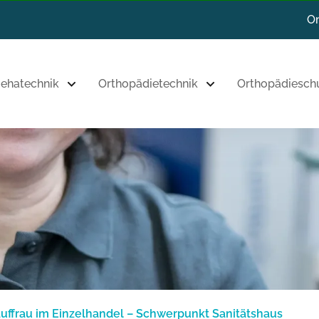
Zum Inhalt
On
Zur Navigation
ehatechnik
Orthopädietechnik
Orthopädiesch
Zum Fußbereich
uffrau im Einzelhandel – Schwerpunkt Sanitätshaus