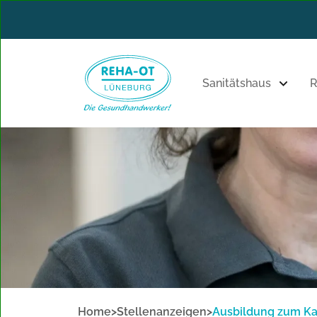
Sanitätshaus
R
Home
>
Stellenanzeigen
>
Ausbildung zum Ka